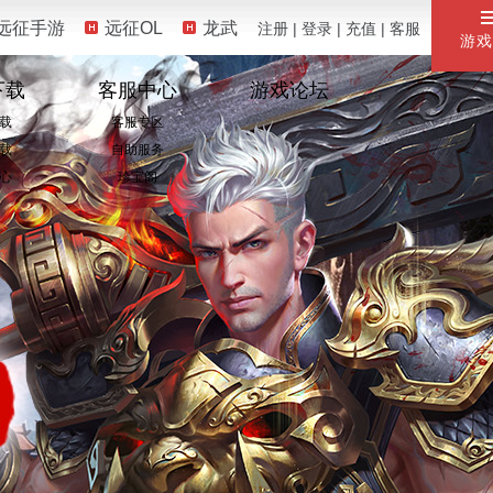
远征手游
远征OL
龙武
注册
|
登录
|
充值
|
客服
游戏
下载
客服中心
游戏论坛
载
客服专区
载
自助服务
心
珍宝阁