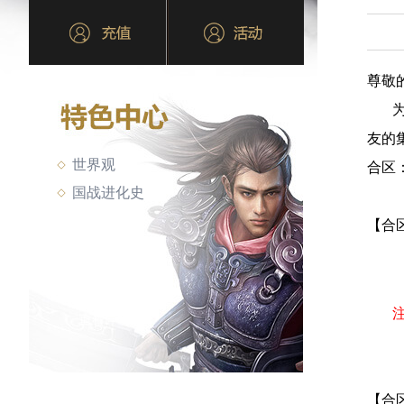
尊敬
为了
友的
世界观
合区
国战进化史
【合
【合