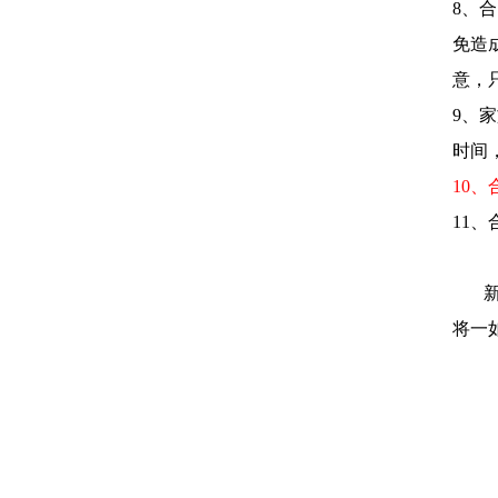
8
、
合
免造
意，
9
、
家
时间
10
、
11
、
新的
将一