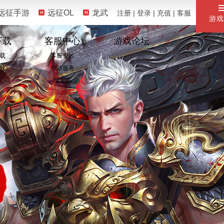
远征手游
远征OL
龙武
注册
|
登录
|
充值
|
客服
游戏
下载
客服中心
游戏论坛
载
客服专区
载
自助服务
心
珍宝阁