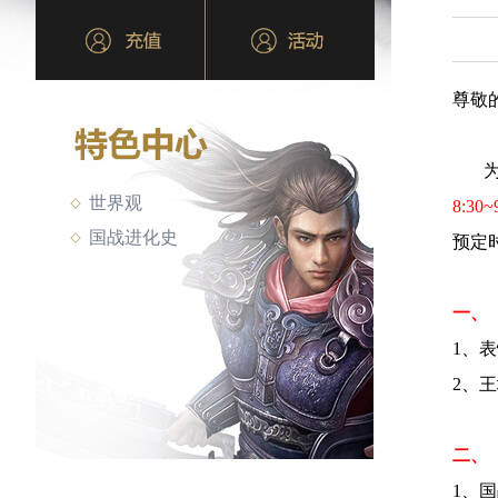
尊敬
为保
世界观
8:30~
国战进化史
预定
一、
1、
2、
二、
1、