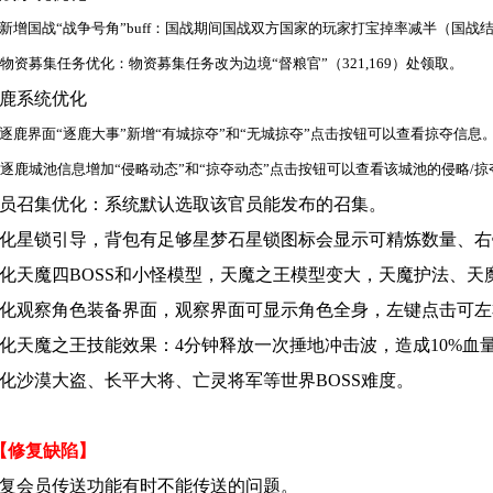
增国战“战争号角”buff：国战期间国战双方国家的玩家打宝掉率减半（国战
资募集任务优化：物资募集任务改为边境“督粮官”（321,169）处领取。
逐鹿系统优化
鹿界面“逐鹿大事”新增“有城掠夺”和“无城掠夺”点击按钮可以查看掠夺信息
鹿城池信息增加“侵略动态”和“掠夺动态”点击按钮可以查看该城池的侵略/掠
官员召集优化：系统默认选取该官员能发布的召集。
优化星锁引导，背包有足够星梦石星锁图标会显示可精炼数量、
优化天魔四BOSS和小怪模型，天魔之王模型变大，天魔护法、天
优化观察角色装备界面，观察界面可显示角色全身，左键点击可
优化天魔之王技能效果：4分钟释放一次捶地冲击波，造成10%血
优化沙漠大盗、长平大将、亡灵将军等世界BOSS难度。
【修复缺陷】
修复会员传送功能有时不能传送的问题。