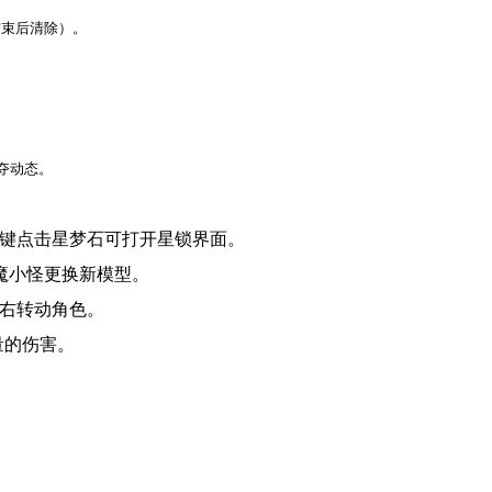
结束后清除）。
。
夺动态。
右键点击星梦石可打开星锁界面。
魔小怪更换新模型。
左右转动角色。
量的伤害。