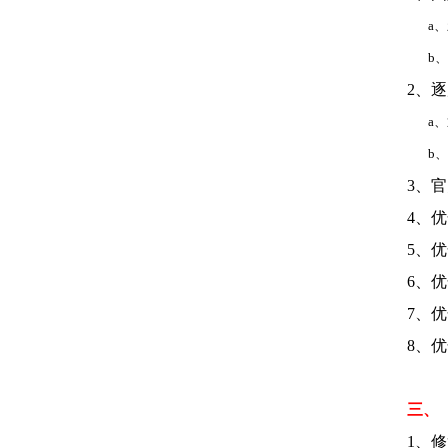
a、新
b、物
2、
a、逐
b、逐
3、
4、
5、
6、
7、
8、
三、
1、