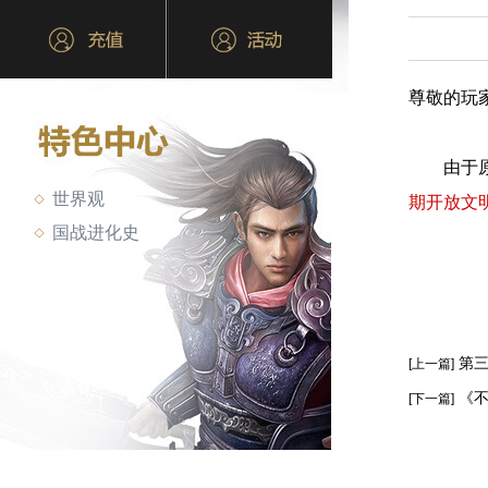
尊敬的玩
由于原《
世界观
期开放文
国战进化史
第
[上一篇]
《
[下一篇]