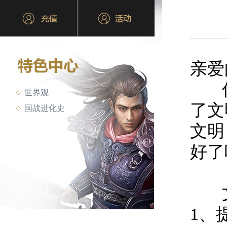
亲爱
你
世界观
了文
国战进化史
文明
好了
文
1、