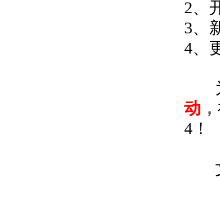
2、
3、
4、
动
，
4！
文