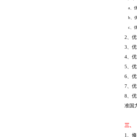
a、优
b、优
c、优
2、
3、
4、
5、
6、
7、
8、
优
准国
三、
1、