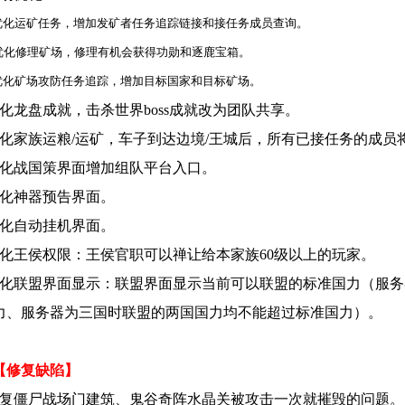
化运矿任务，增加发矿者任务追踪链接和接任务成员查询。
化修理矿场，修理有机会获得功勋和逐鹿宝箱。
化矿场攻防任务追踪，增加目标国家和目标矿场。
优化龙盘成就，击杀世界boss成就改为团队共享。
优化家族运粮/运矿，车子到达边境/王城后，所有已接任务的成员
优化战国策界面增加组队平台入口。
优化神器预告界面。
优化自动挂机界面。
优化王侯权限：王侯官职可以禅让给本家族60级以上的玩家。
化联盟界面显示：联盟界面显示当前可以联盟的标准国力（服务
力、服务器为三国时联盟的两国国力均不能超过标准国力）。
【修复缺陷】
修复僵尸战场门建筑、鬼谷奇阵水晶关被攻击一次就摧毁的问题。