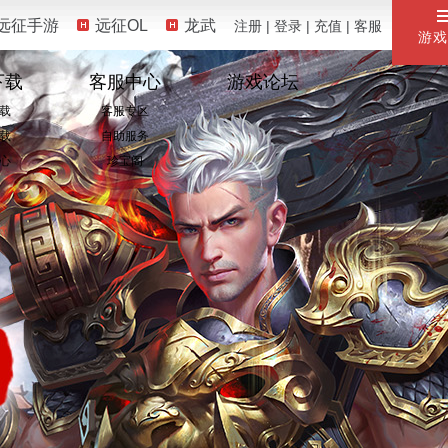
远征手游
远征OL
龙武
注册
|
登录
|
充值
|
客服
游戏
下载
客服中心
游戏论坛
载
客服专区
载
自助服务
心
珍宝阁