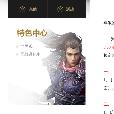
尊敬
为保
世界观
8:30~
国战进化史
预定
一、
1、
面）
二、
1、