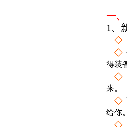
一、
1、
◇
◇
得装
◇
来。
◇
给你
◇