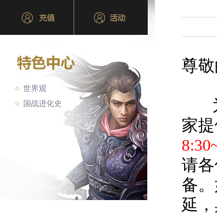
尊敬
世界观
为
国战进化史
家提
8:30
请各
备。
延，