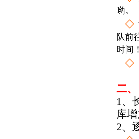
哟。
◇
队前
时间
◇
二、
1、
库增
2、