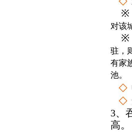
◇
※
对该
※
驻，
有家
池。
◇
◇
3、
高。