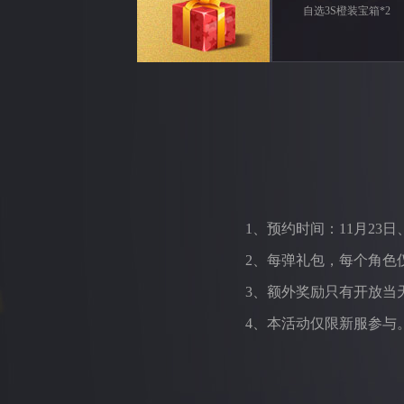
自选3S橙装宝箱*2
1、预约时间：11月23日、2
2、每弹礼包，每个角色
3、额外奖励只有开放当
4、本活动仅限新服参与