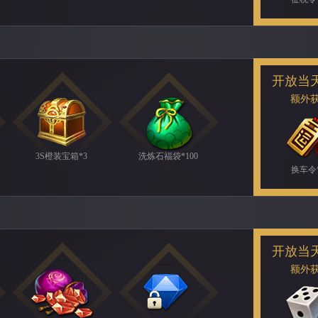
开放当
额外
3S橙装宝箱*3
洗炼石福袋*100
换车令*
开放当
额外