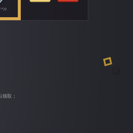
*20
以领取；