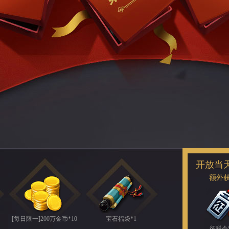
开放当
额外
[每日限一]200万金币*10
宝石福袋*1
征税令*