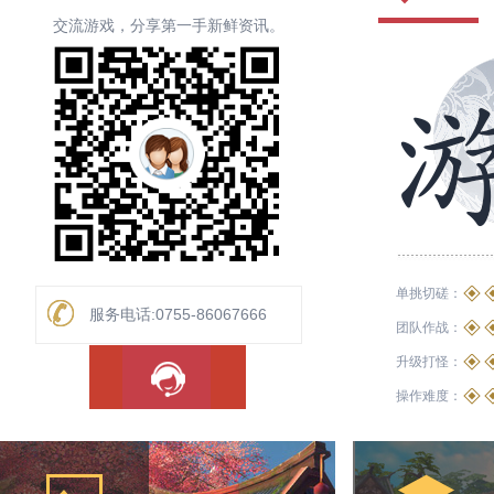
交流游戏，分享第一手新鲜资讯。
挥杖御法，天地证心
冲锋陷阵 坚忍为强
十步成杀 灵闪鬼魅
持剑卫道 逆转阴阳
查看详情 >>
查看详情 >>
查看详情 >>
查看详情 >>
单挑切磋：
服务电话:0755-86067666
团队作战：
升级打怪：
操作难度：