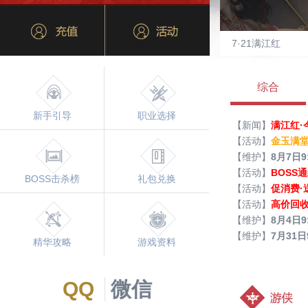
综合
新手引导
职业选择
【
新闻
】
满江红·
【
活动
】
金玉满堂
【
维护
】
8月7日9
【
活动
】
BOSS
BOSS击杀榜
礼包兑换
【
活动
】
促消费·
【
活动
】
高价回
【
维护
】
8月4日9
【
维护
】
7月31日
精华攻略
游戏资料
QQ
微信