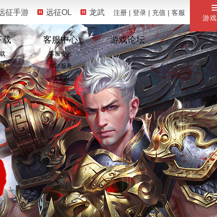
远征手游
远征OL
龙武
注册
|
登录
|
充值
|
客服
游戏
下载
客服中心
游戏论坛
载
客服专区
载
自助服务
心
珍宝阁