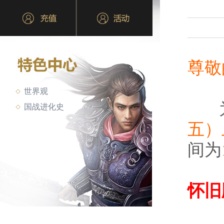
尊敬
世界观
国战进化史
五）
间为
怀旧