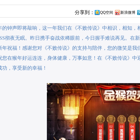
分享到：
QQ空间
新浪微博
的钟声即将敲响，这一年我们在《不败传说》中相识，相知，
OSS彻夜无眠。昨日携手奋战依稀眼前，今日握手难说再见。
在新
新年祝福！
感谢
您
对《不败传说》的支持与陪伴，您的微笑是我
祝您
在猴
年
好运连连，身体健康，万事如意！
在《
不败传说
》
中
成功，享受新的幸福！