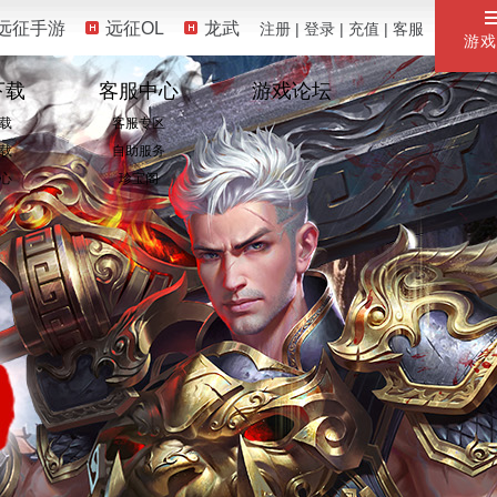
远征手游
远征OL
龙武
注册
|
登录
|
充值
|
客服
游戏
下载
客服中心
游戏论坛
载
客服专区
载
自助服务
心
珍宝阁