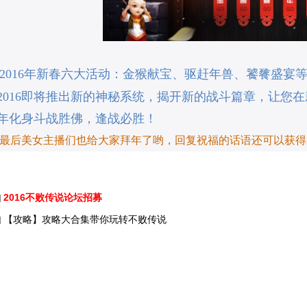
2016年新春
六大
活动：
金猴献宝
、
驱赶年兽
、
饕餮盛宴
2016即将推出新的神秘系统，揭开新的战斗篇章，让您
年化身斗战胜佛，逢战必胜！
最后美女主播们也给大家拜年了哟，回复祝福的话语还可以获得
2016不败传说论坛招募
]
【攻略】攻略大合集带你玩转不败传说
]