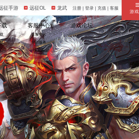
远征手游
远征OL
龙武
注册
|
登录
|
充值
|
客服
游戏
下载
客服中心
游戏论坛
载
客服专区
载
自助服务
心
珍宝阁