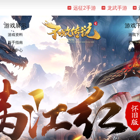
远征2手游
龙武手游
游戏展示
游戏
游戏资料
游戏下
新手指南
壁纸下
活动中心
视频中