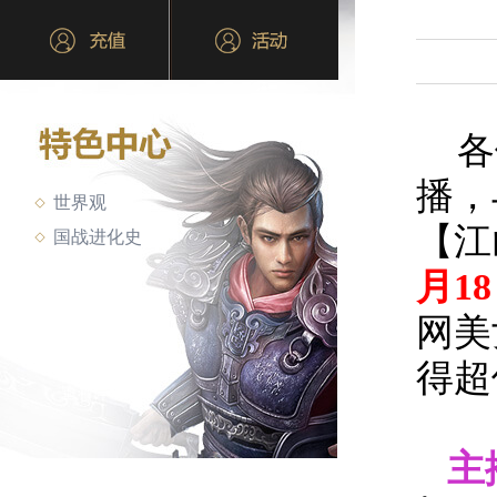
各
播，
世界观
【江
国战进化史
月1
网美
得超
主