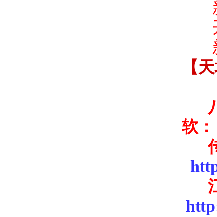
新
【天
软：
htt
htt