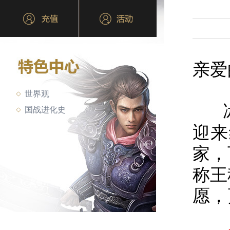
亲爱
世界观
冰川
国战进化史
迎来
家，
称王
愿，