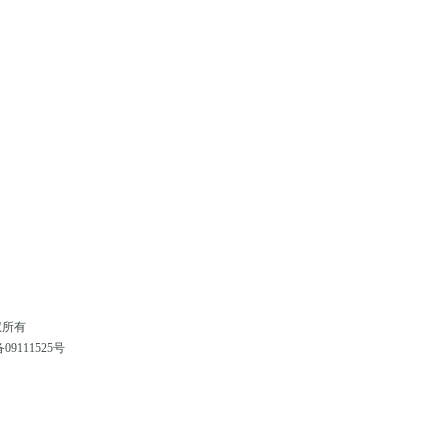
 版权所有
9111525号