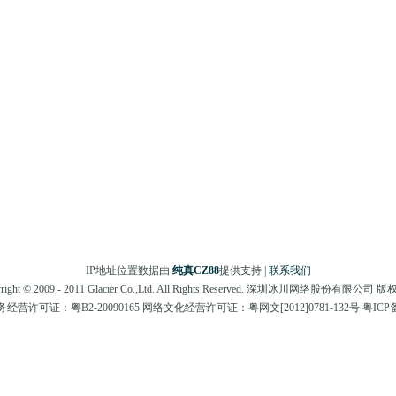
IP地址位置数据由
纯真CZ88
提供支持 |
联系我们
right © 2009 - 2011 Glacier Co.,Ltd. All Rights Reserved. 深圳冰川网络股份有限公司
营许可证：粤B2-20090165 网络文化经营许可证：粤网文[2012]0781-132号 粤ICP备0