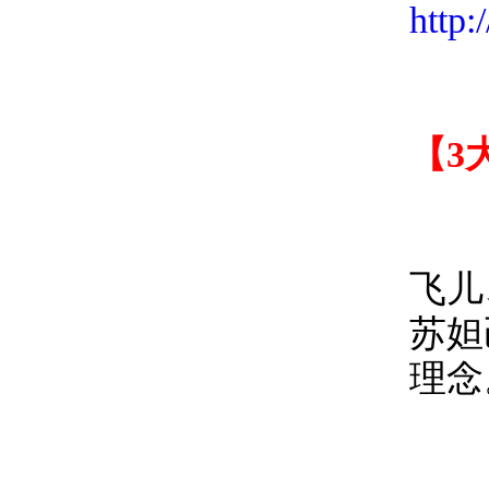
http
【3
《不
飞儿
苏妲
理念
《