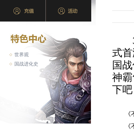
3D
式首
世界观
国战
国战进化史
神霸
下吧
《不
《不