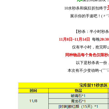
10水秒杀和疯狂折扣终于
展示你的手速吧！(〃'▽
【秒杀：半小时秒杀
11月8日~11月14日
每晚
20:30
仅有半小时，抢完即
同种物品每个角色仅限秒
以下是秒杀表一份
本次有不少变动哟~(￣▽