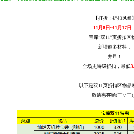
【打折：折扣风暴
11月8日~11月17日
宝库“双11”页折扣区
新增超多材料，
并且！
3
全场史诗级折扣，最低
以下是双11页折扣区物品
敬请惠存哟(￣▽￣)