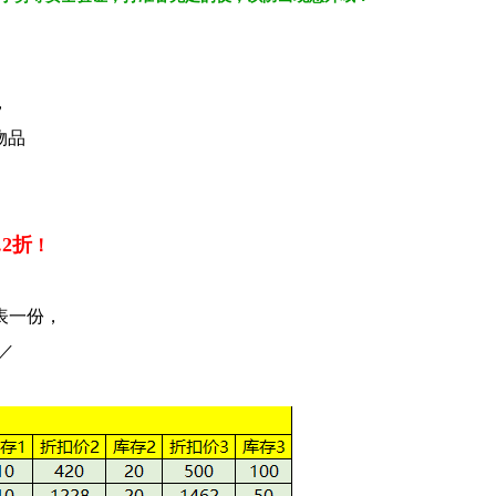
】
，
物品
.2折
！
表一份，
／