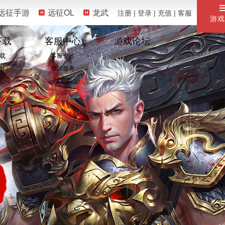
远征手游
远征OL
龙武
注册
|
登录
|
充值
|
客服
游戏
下载
客服中心
游戏论坛
载
客服专区
载
自助服务
心
珍宝阁