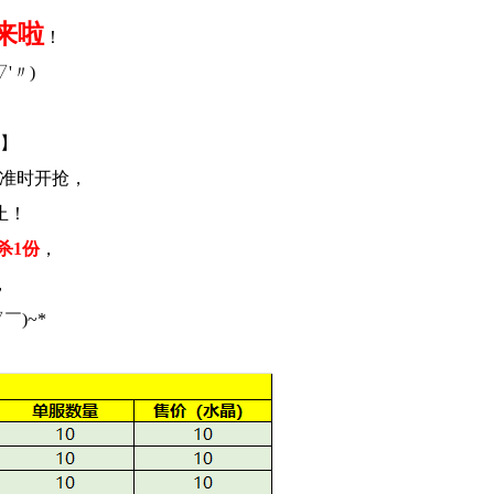
来啦
！
'〃)
】
准时开抢，
止！
杀1份
，
，
￣)~*