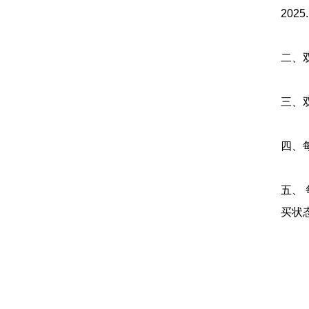
202
二、双
三、
四、
五、
买状