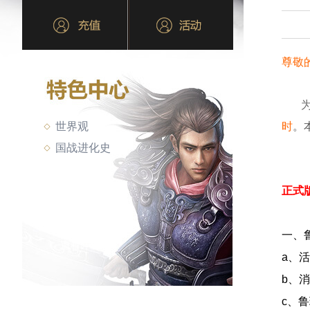
尊敬
世界观
时
。
国战进化史
正式
一、
a、
b、
c、