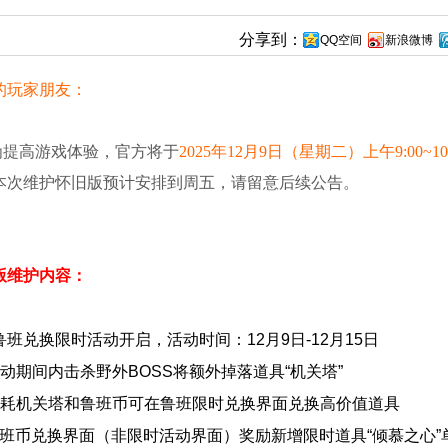
分享到：
QQ空间
新浪微博
的玩家朋友：
为
提
高游戏体验，官方将于
2025年12月9日（星期二）
上午9:00~10
本次维护怀旧版预计安排到周五，请留意后续公告。
版维护内容：
鲁班兑换限时活动开启，活动时间：12月9日-12月15日
活动期间内击杀野外BOSS将额外掉落道具“机关塔”
消耗机关塔和鲁班币可在鲁班限时兑换界面兑换高价值道具
鲁班币兑换界面（非限时活动界面）奖励新增限时道具“倾慕之心”单