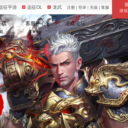
远征手游
远征OL
龙武
注册
|
登录
|
充值
|
客服
游戏
下载
客服中心
游戏论坛
载
客服专区
载
自助服务
心
珍宝阁