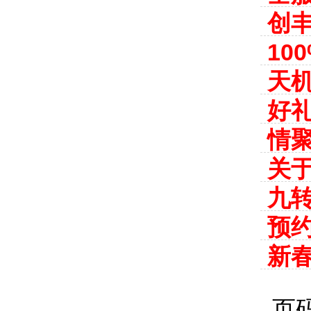
创丰
10
天
好
情聚
关
九
预约
新
页码