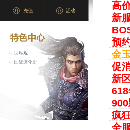
高
新服
BO
预约
金玉
世界观
国战进化史
促
新
61
90
疯狂
全