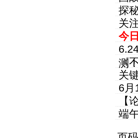
探
关
今日
6.
《
测
关
6月
【
端
页码: