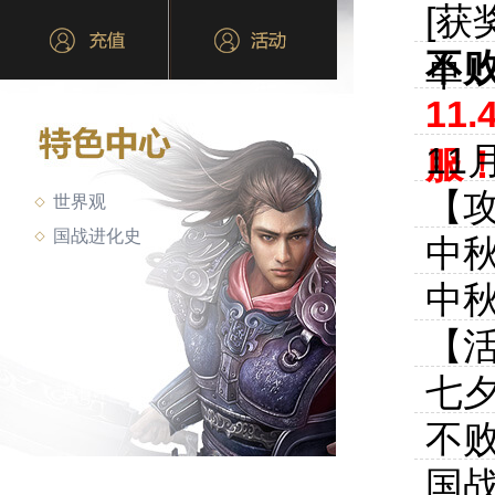
[
不
单
11
11
服
【
世界观
国战进化史
中
中
【
七
不
国