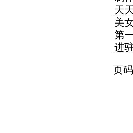
天天
美
第
进
页码: