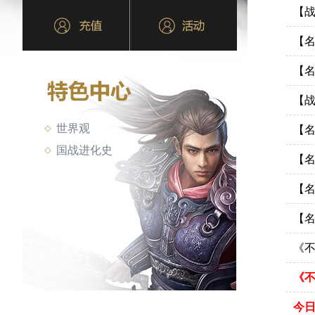
【战
【名
【名
【战
世界观
【
国战进化史
【名
【名
【
《不
《
今日