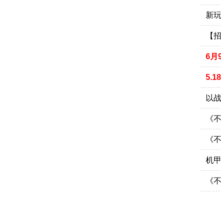
新
【招
6月
5.
以
《不
《
机
《不