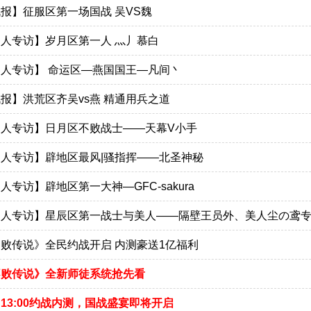
报】征服区第一场国战 吴VS魏
人专访】岁月区第一人 灬丿慕白
人专访】 命运区—燕国国王—凡间丶
报】洪荒区齐吴vs燕 精通用兵之道
名人专访】日月区不败战士——天幕V小手
人专访】辟地区最风|骚指挥——北圣神秘
人专访】辟地区第一大神—GFC-sakura
名人专访】星辰区第一战士与美人——隔壁王员外、美人尘の鸢
败传说》全民约战开启 内测豪送1亿福利
不败传说》全新师徒系统抢先看
13:00约战内测，国战盛宴即将开启