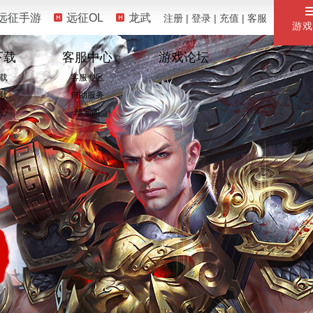
远征手游
远征OL
龙武
注册
|
登录
|
充值
|
客服
游戏
下载
客服中心
游戏论坛
载
客服专区
载
自助服务
心
珍宝阁