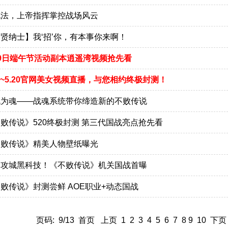
玩法，上帝指挥掌控战场风云
贤纳士】我‘招’你，有本事你来啊！
9日端午节活动副本逍遥湾视频抢先看
18~5.20官网美女视频直播，与您相约终极封测！
战为魂——战魂系统带你缔造新的不败传说
败传说》520终极封测 第三代国战亮点抢先看
不败传说》精美人物壁纸曝光
甲攻城黑科技！《不败传说》机关国战首曝
败传说》封测尝鲜 AOE职业+动态国战
页码: 9/13
首页
上页
1
2
3
4
5
6
7
8
9
10
下页