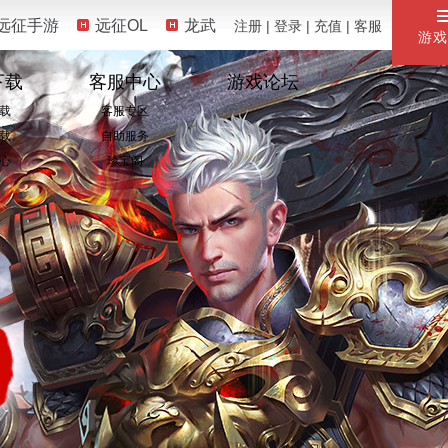
远征手游
远征OL
龙武
注册
|
登录
|
充值
|
客服
游戏
下载
客服中心
游戏论坛
载
客服专区
载
自助服务
心
珍宝阁