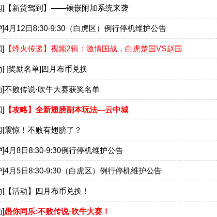
]
【新货驾到】——镶嵌附加系统来袭
]
4月12日8:30-9:30（白虎区）例行停机维护公告
]
【烽火传递】视频2辑：激情国战，白虎楚国VS赵国
]
[奖励名单]四月布币兑换
]
不败传说·吹牛大赛获奖名单
]
【攻略】全新翅膀副本玩法—云中城
]
震惊！不败有翅膀了？
]
4月8日8:30-9:30例行停机维护公告
]
4月5日8:30-9:30（白虎区）例行停机维护公告
]
【活动】四月布币兑换！
]
愚你同乐:不败传说·吹牛大赛！