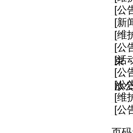
[公
[新
[维
[公
[活
束
[公
[公
放
[维
[公
页码: